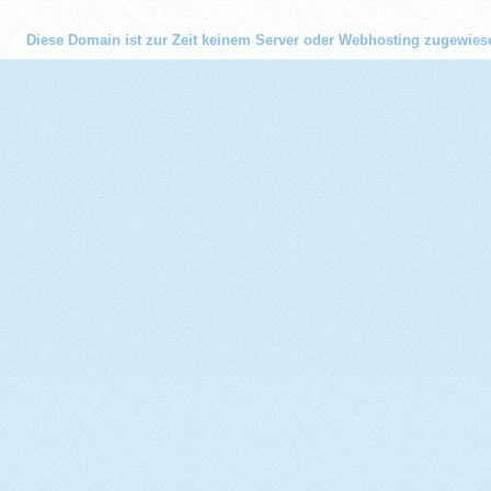
Diese Domain ist zur Zeit keinem Server oder Webhosting zugewies